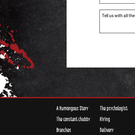
טופס
-
A Humongous Story
The psychologist
The constant chubby
Hiring
Branches
Delivery