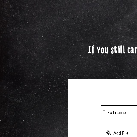
If you still c
אנא
מלאו
את