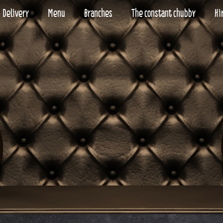
Delivery
Menu
Branches
The constant chubby
Hi